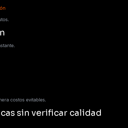
ión
tos.
ón
stante.
era costos evitables.
cas sin verificar calidad