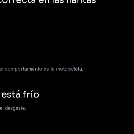
correcta en las llantas
el comportamiento de la motocicleta.
está frío
l desgaste.